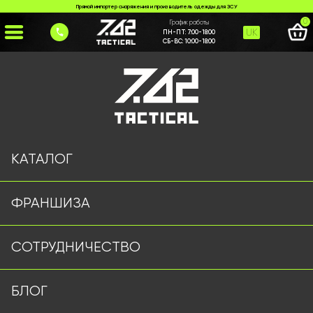
Прямой импортер снаряжения и производитель одежды для ЗСУ
0
График работы
UK
ПН-ПТ:
7:00-18:00
СБ-ВС:
10:00-18:00
Главная
>
Каталог
>
Ножи и Мультитулы
>
Ніж KA-BAR
КАТАЛОГ
ФРАНШИЗА
СОТРУДНИЧЕСТВО
БЛОГ