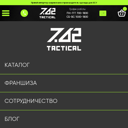
Прямой импортер снаряжения и производитель одежды для ЗСУ
0
График работы
UK
ПН-ПТ:
7:00-18:00
СБ-ВС:
10:00-18:00
Главная
>
Каталог
>
Ножи и Мультитулы
>
Ніж #194
КАТАЛОГ
ФРАНШИЗА
СОТРУДНИЧЕСТВО
БЛОГ