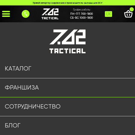
Прямой импортер снаряжения и производитель одежды для ЗСУ
0
График работы
UK
ПН-ПТ:
7:00-18:00
СБ-ВС:
10:00-18:00
Главная
>
Каталог
>
Ножи и Мультитулы
>
Ніж № 18
КАТАЛОГ
ФРАНШИЗА
СОТРУДНИЧЕСТВО
БЛОГ