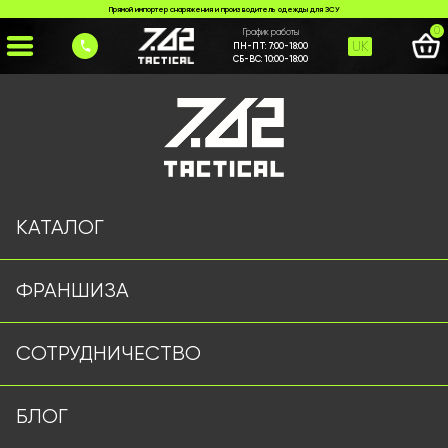
Прямой импортер снаряжения и производитель одежды для ЗСУ
0
График работы
UK
ПН-ПТ:
7:00-18:00
СБ-ВС:
10:00-18:00
Главная
>
Каталог
>
Фонари Оптом
>
Ліхтар с Червоним Світлом
КАТАЛОГ
ФРАНШИЗА
СОТРУДНИЧЕСТВО
БЛОГ