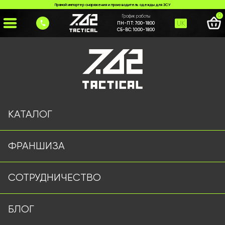
Прямой импортер снаряжения и производитель одежды для ЗСУ
0
График работы
UK
ПН-ПТ:
7:00-18:00
СБ-ВС:
10:00-18:00
Главная
>
Каталог
>
Фонари Оптом
>
Ліхтарик WEX072-DE чорний
КАТАЛОГ
ФРАНШИЗА
СОТРУДНИЧЕСТВО
БЛОГ