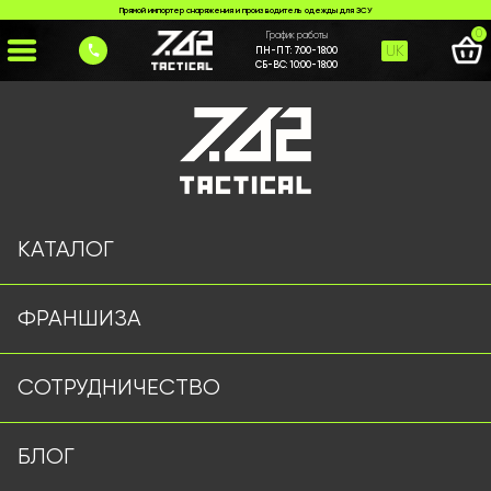
Прямой импортер снаряжения и производитель одежды для ЗСУ
0
График работы
UK
ПН-ПТ:
7:00-18:00
СБ-ВС:
10:00-18:00
Главная
>
Каталог
>
Фонари Оптом
>
Ліхтарик з Білим світлом
КАТАЛОГ
ФРАНШИЗА
СОТРУДНИЧЕСТВО
БЛОГ