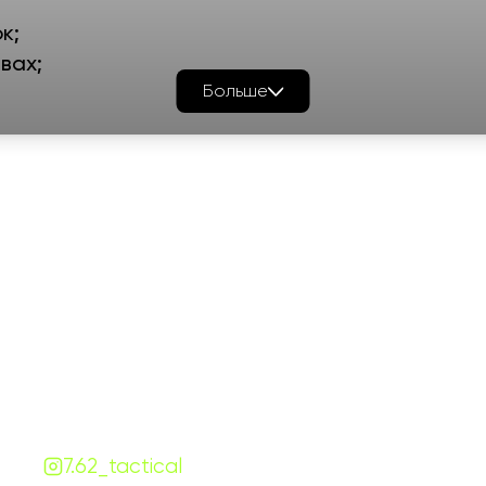
к;
ивах;
Больше
ок;
График работы
Навигаци
ПН-ПТ:
7:00-18:00
Катало
СБ-ВС:
10:00-18:00
Франш
Контакты
Сотруд
+380 (68) 843-7777
Блог
Viber
Telegram
Чат
7.62.tactical.opt@gmail.com
Одесса, Украина
7.62_tactical