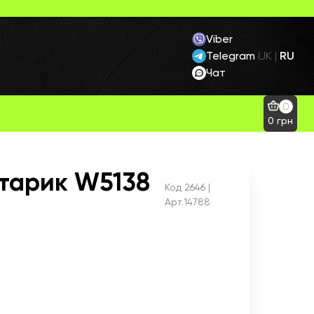
Viber
Telegram
RU
UK
|
Чат
0
0
грн
хтарик W5138
Код
2646
|
Арт.14788