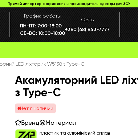
Прямой импортер снаряжения и производитель одежды для ЗСУ
График работы
Связь
ПН-ПТ:
7:00-18:00
+380 (68) 843-7777
СБ-ВС:
10:00-18:00
Г
орний LED ліхтарик W5138 з Type-C
Акамуляторний LED лі
з Type-C
Нет в наличии
Бренд
Материал
пластик та алюмінієвий сплав