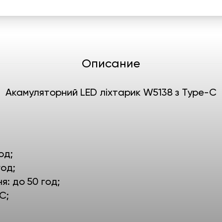
Описание
Акамуляторний LED ліхтарик W5138 з Type-C
од;
год;
я: до 50 год;
C;