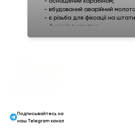
- оснащений карабіном;
- вбудований аварійний молото
- є різьба для фіксації на штат
- функція викрутки;
- функція мутрового ключа;
- функція відкривачки для пляш
- водонепроникність: IPX4;
- зарядний кабель у комплекті;
Военная одежда оптом
| Военная форма от
производителя 7.62
Tactical
Подписывайтесь на
наш Telegram канал