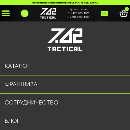
Прямой импортер снаряжения и производитель одежды для ЗСУ
0
График работы
UK
ПН-ПТ:
7:00-18:00
СБ-ВС:
10:00-18:00
Главная
>
Каталог
>
Куртки и Бушлаты
>
Тактическая Куртка 7.62 Tactical
КАТАЛОГ
ФРАНШИЗА
СОТРУДНИЧЕСТВО
БЛОГ