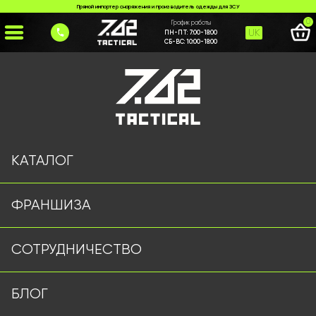
Прямой импортер снаряжения и производитель одежды для ЗСУ
0
График работы
UK
ПН-ПТ:
7:00-18:00
СБ-ВС:
10:00-18:00
Главная
>
Каталог
>
Куртки и Бушлаты
>
Куртка Олива SoftShell
КАТАЛОГ
ФРАНШИЗА
СОТРУДНИЧЕСТВО
БЛОГ