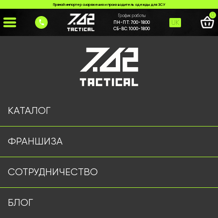
Прямой импортер снаряжения и производитель одежды для ЗСУ
0
График работы
UK
ПН-ПТ:
7:00-18:00
СБ-ВС:
10:00-18:00
Главная
>
Каталог
>
Куртки и Бушлаты
>
Тактична куртка DRAGON мультикам
КАТАЛОГ
ФРАНШИЗА
СОТРУДНИЧЕСТВО
БЛОГ