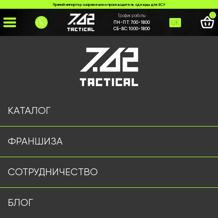
Прямой импортер снаряжения и производитель одежды для ЗСУ
0
График работы
UK
ПН-ПТ:
7:00-18:00
СБ-ВС:
10:00-18:00
Главная
>
Каталог
>
Куртки и Бушлаты
>
Тактическая куртка 7.62 Tactical черная
КАТАЛОГ
ФРАНШИЗА
СОТРУДНИЧЕСТВО
БЛОГ