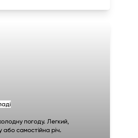
ладі
холодну погоду. Легкий,
ку або самостійна річ.