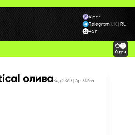
Viber
Telegram
RU
UK
|
Чат
0
0
грн
tical олива
Код
2860
| Арт.99654