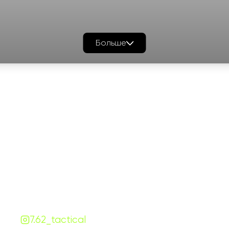
Больше
График работы
Навигаци
ПН-ПТ:
7:00-18:00
Катало
СБ-ВС:
10:00-18:00
Франш
Контакты
Сотруд
+380 (68) 843-7777
Блог
Viber
Telegram
Чат
7.62.tactical.opt@gmail.com
Одесса, Украина
7.62_tactical