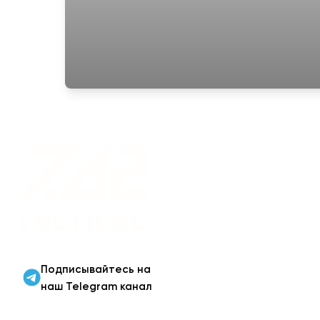
Военная одежда оптом
| Военная форма от
производителя 7.62
Tactical
Подписывайтесь на
наш Telegram канал