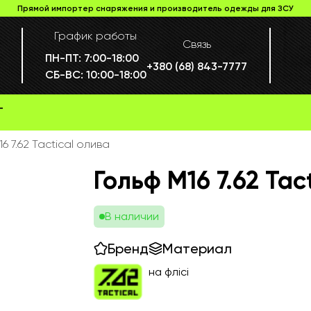
Прямой импортер снаряжения и производитель одежды для ЗСУ
График работы
Связь
ПН-ПТ:
7:00-18:00
+380 (68) 843-7777
СБ-ВС:
10:00-18:00
Г
6 7.62 Tactical олива
Гольф М16 7.62 Tac
В наличии
Бренд
Материал
на флісі