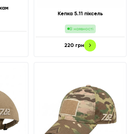
икам
Кепка 5.11 піксель
В наявності
220
грн