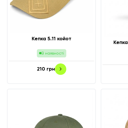
Кепка 5.11 койот
Кепка
В наявності
210
грн