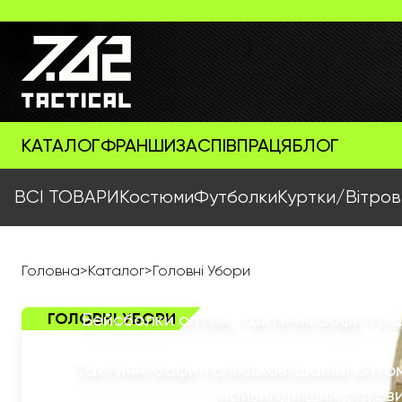
КАТАЛОГ
ФРАНШИЗА
СПІВПРАЦЯ
БЛОГ
ВСІ ТОВАРИ
Костюми
Футболки
Куртки/Вітров
Головна
>
Каталог
>
Головні Убори
ГОЛОВНІ УБОРИ
Бейсболки оптом, тактичні бафи та ш
Тактичні бафи та віськові шапки опт
найвигіднішим оптови