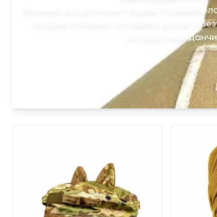
Великий ассортимент панам та бейсболок
за привабливими оптовими цінами - бе
оптового майданчик