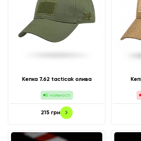
Кепка 7.62 tacticak олива
Кеп
В наявності
215
грн