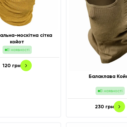
альна-москітна сітка
койот
В наявності
120
грн
Балаклава Кой
В наявності
230
грн