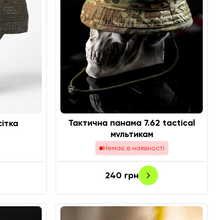
Тактична панама 7.62 tactical
ка 5.11 Олива сітка
мультикам
Немає в наявності
240
грн