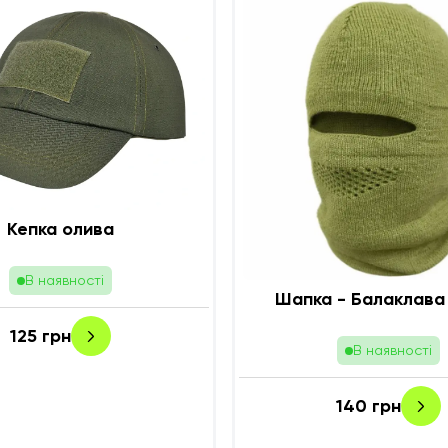
Кепка олива
В наявності
125
грн
В наявності
140
грн