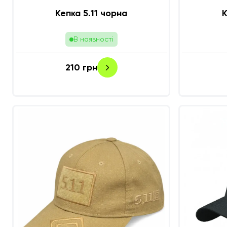
Кепка 5.11 чорна
К
В наявності
210
грн