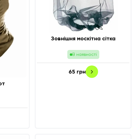
Зовнішня москітна сітка
В наявності
65
грн
от