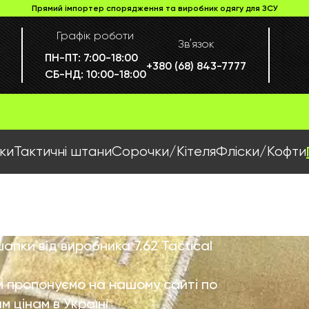
Прямий імпортер спорядження та виробник одягу для ЗСУ
Графік роботи
Звʼязок
ПН-ПТ:
7:00-18:00
+380 (68) 843-7777
СБ-НД:
10:00-18:00
ки
Тактичні штани
Сорочки/Кітеля
Фліски/Кофти
апки від виробника 7.62 Tactical
ом пропонуємо на нашому сайті по
м цінам в Україні