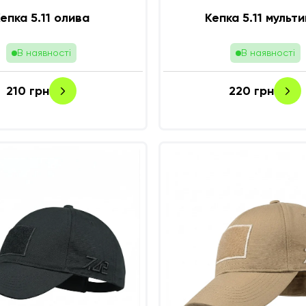
епка 5.11 олива
Кепка 5.11 мульт
В наявності
В наявності
210
грн
220
грн