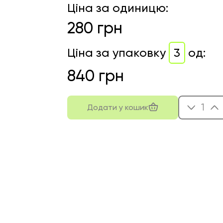
Ціна за одиницю
:
280
грн
Ціна за упаковку
3
од
:
840
грн
1
Додати у кошик