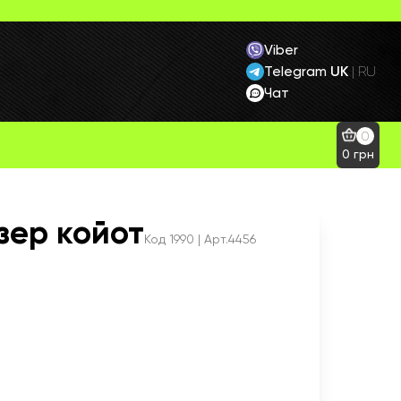
Viber
Telegram
UK
|
RU
Чат
0
0
грн
зер койот
Код
1990
| Арт.4456