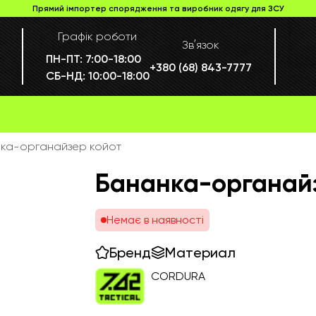
Прямий імпортер спорядження та виробник одягу для ЗСУ
Графік роботи
Звʼязок
ПН-ПТ:
7:00-18:00
+380 (68) 843-7777
СБ-НД:
10:00-18:00
ка-органайзер койот
Бананка-органай
Немає в наявності
Бренд
Материал
CORDURA