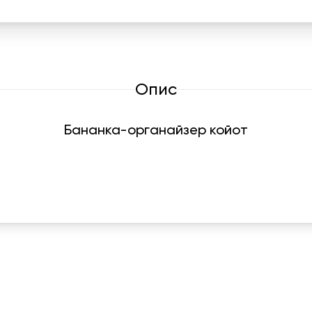
Опис
Бананка-органайзер койот
Графік роботи
На
ПН-ПТ:
7:00-18:00