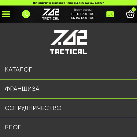
Прямой импортер снаряжения и производитель одежды для ЗСУ
0
График работы
UK
ПН-ПТ:
7:00-18:00
СБ-ВС:
10:00-18:00
Главная
>
Каталог
>
>
zymovyi-anorak-olyva-2
Страница не найдена
КАТАЛОГ
ФРАНШИЗА
Военная одежда оптом | Военная форма от
СОТРУДНИЧЕСТВО
производителя 7.62 Tactical
Подписывайтесь на наш Telegram канал
БЛОГ