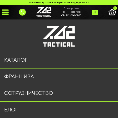
Прямой импортер снаряжения и производитель одежды для ЗСУ
0
График работы
UK
ПН-ПТ:
7:00-18:00
СБ-ВС:
10:00-18:00
Главная
>
Каталог
>
Военные Рубашки
>
Бойова сорочка (чорна)
КАТАЛОГ
ФРАНШИЗА
СОТРУДНИЧЕСТВО
БЛОГ