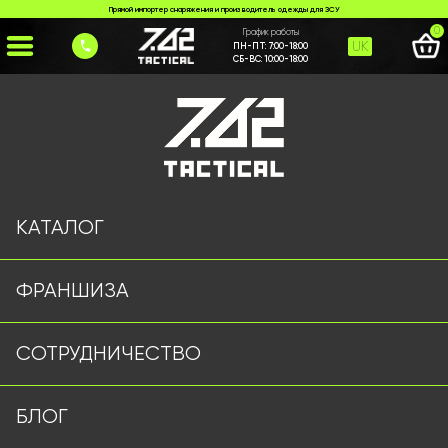
Прямой импортер снаряжения и производитель одежды для ЗСУ
0
График работы
UK
ПН-ПТ:
7:00-18:00
СБ-ВС:
10:00-18:00
Главная
>
Каталог
>
Тактические аксессуары
>
Тактичні окуляри 5.11 койот
КАТАЛОГ
ФРАНШИЗА
СОТРУДНИЧЕСТВО
БЛОГ