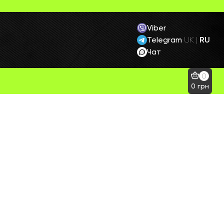
Viber
Telegram
RU
UK
|
Чат
0
0
грн