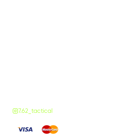
График работы
Навигаци
ПН-ПТ:
7:00-18:00
Катало
СБ-ВС:
10:00-18:00
Франш
Контакты
Сотруд
+380 (68) 843-7777
Блог
Viber
Telegram
Чат
7.62.tactical.opt@gmail.com
Одесса, Украина
7.62_tactical
Платите
: