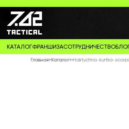
КАТАЛОГ
ФРАНШИЗА
СОТРУДНИЧЕСТВО
БЛО
Главная
>
Каталог
>
>
taktychna-kurtka-scorp