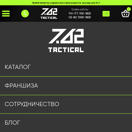
Прямой импортер снаряжения и производитель одежды для ЗСУ
0
График работы
UK
ПН-ПТ:
7:00-18:00
СБ-ВС:
10:00-18:00
Главная
>
Каталог
>
Навесное оборудование
>
Обвес №1 Олива
КАТАЛОГ
ФРАНШИЗА
СОТРУДНИЧЕСТВО
БЛОГ