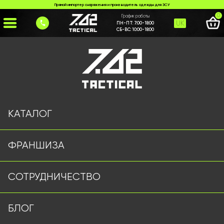
Прямой импортер снаряжения и производитель одежды для ЗСУ
0
График работы
UK
ПН-ПТ:
7:00-18:00
СБ-ВС:
10:00-18:00
Главная
>
Каталог
>
Куртки и Бушлаты
>
Куртка соти мультикам
КАТАЛОГ
ФРАНШИЗА
СОТРУДНИЧЕСТВО
БЛОГ