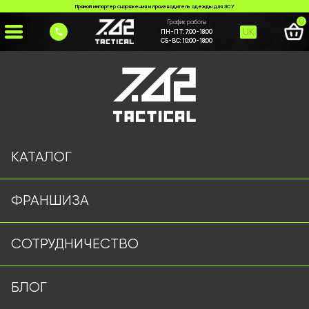
Прямой импортер снаряжения и производитель одежды для ЗСУ
0
График работы
UK
ПН-ПТ:
7:00-18:00
СБ-ВС:
10:00-18:00
Главная
>
Каталог
>
Тактические аксессуары
>
Карабін чорний
КАТАЛОГ
ФРАНШИЗА
СОТРУДНИЧЕСТВО
БЛОГ