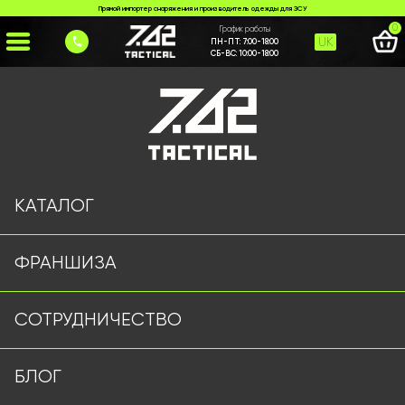
Прямой импортер снаряжения и производитель одежды для ЗСУ
0
График работы
UK
ПН-ПТ:
7:00-18:00
СБ-ВС:
10:00-18:00
Главная
>
Каталог
>
Годинники
>
Годинник Skmei 68ч
КАТАЛОГ
ФРАНШИЗА
СОТРУДНИЧЕСТВО
БЛОГ