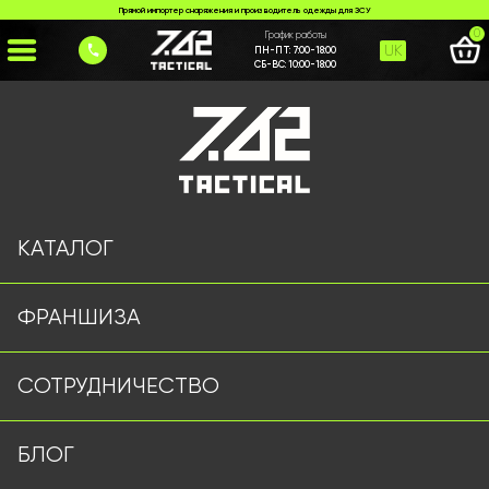
Прямой импортер снаряжения и производитель одежды для ЗСУ
0
График работы
UK
ПН-ПТ:
7:00-18:00
СБ-ВС:
10:00-18:00
Главная
>
Каталог
>
Годинники
>
Годинник Skmei 282ч
КАТАЛОГ
ФРАНШИЗА
СОТРУДНИЧЕСТВО
БЛОГ