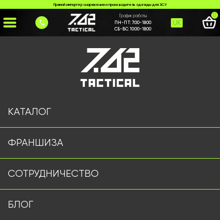
Прямой импортер снаряжения и производитель одежды для ЗСУ
0
График работы
UK
ПН-ПТ:
7:00-18:00
СБ-ВС:
10:00-18:00
Главная
>
Каталог
>
Годинники
>
Годинник Skmei 497 о
КАТАЛОГ
ФРАНШИЗА
СОТРУДНИЧЕСТВО
БЛОГ