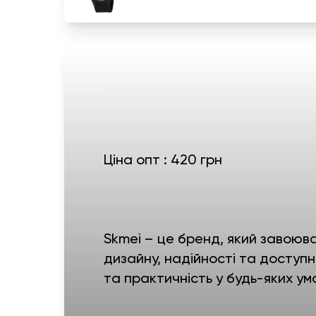
Ціна опт : 420 грн
Skmei – це бренд, який завоюва
дизайну, надійності та доступно
та практичність у будь-яких ум