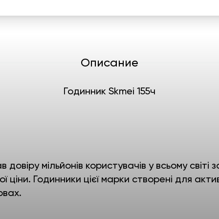
Описание
Годинник Skmei 155ч
в довіру мільйонів користувачів у всьому світ
ї ціни. Годинники цієї марки створені для акти
овах.