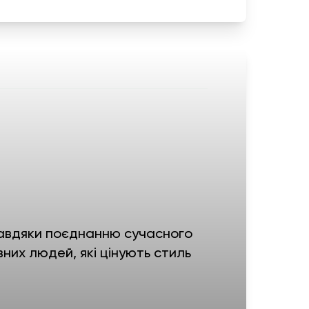
і завдяки поєднанню сучасного
вних людей, які цінують стиль