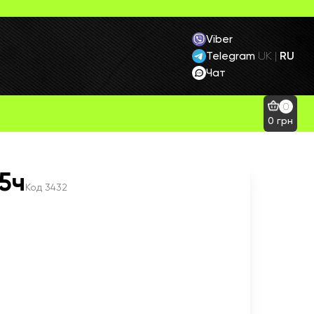
Viber
Telegram
RU
UK
|
Чат
0
0
грн
5ч
Код
3432