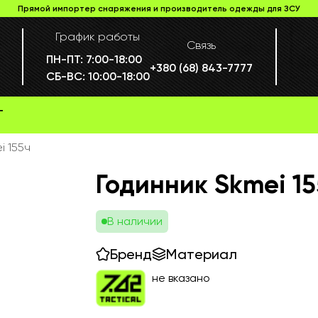
Прямой импортер снаряжения и производитель одежды для ЗСУ
График работы
Связь
ПН-ПТ:
7:00-18:00
+380 (68) 843-7777
СБ-ВС:
10:00-18:00
Г
i 155ч
Годинник Skmei 15
В наличии
Бренд
Материал
не вказано