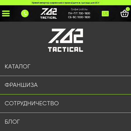
Прямой импортер снаряжения и производитель одежды для ЗСУ
0
График работы
UK
ПН-ПТ:
7:00-18:00
СБ-ВС:
10:00-18:00
Главная
>
Каталог
>
>
%2B380%20(68)%20843-7777
Страница не найдена
КАТАЛОГ
ФРАНШИЗА
Военная одежда оптом | Военная форма от
СОТРУДНИЧЕСТВО
производителя 7.62 Tactical
Подписывайтесь на наш Telegram канал
БЛОГ