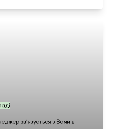
ладі
еджер зв’язується з Вами в