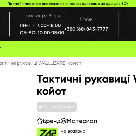
Прямой импортер снаряжения и производитель одежды для ЗСУ
График работы
Связь
ПН-ПТ:
7:00-18:00
+380 (68) 843-7777
СБ-ВС:
10:00-18:00
Г
актичні рукавиці WALLLIZARD койот
Тактичні рукавиці
койот
Нет в наличии
Бренд
Материал
не вказано