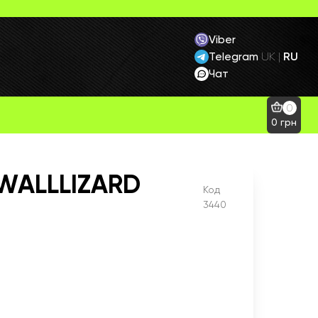
Viber
Telegram
RU
UK
|
Чат
0
0
грн
 WALLLIZARD
Код
3440