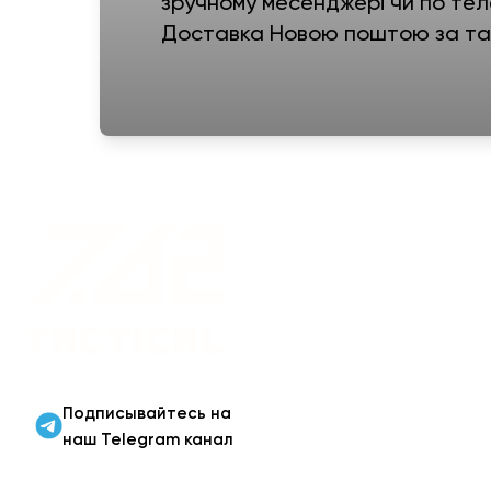
зручному месенджері чи по тел
Доставка Новою поштою за тар
Военная одежда оптом
| Военная форма от
производителя 7.62
Tactical
Подписывайтесь на
наш Telegram канал