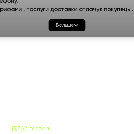
ефону.
ифами , послуги доставки сплачує покупець .
Больше
График работы
Навигаци
ПН-ПТ:
7:00-18:00
Катало
СБ-ВС:
10:00-18:00
Франш
Контакты
Сотруд
+380 (68) 843-7777
Блог
Viber
Telegram
Чат
7.62.tactical.opt@gmail.com
Одесса, Украина
7.62_tactical