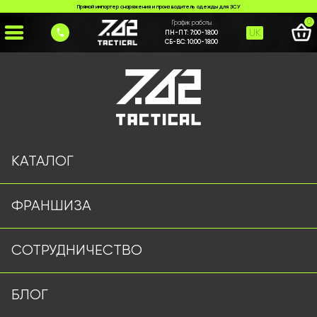
Прямой импортер снаряжения и производитель одежды для ЗСУ
0
График работы
UK
ПН-ПТ:
7:00-18:00
СБ-ВС:
10:00-18:00
Главная
>
Каталог
>
>
rukavytsi-mechanix-olyva
Страница не найдена
КАТАЛОГ
ФРАНШИЗА
Военная одежда оптом | Военная форма от
СОТРУДНИЧЕСТВО
производителя 7.62 Tactical
Подписывайтесь на наш Telegram канал
БЛОГ