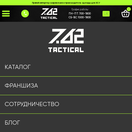
Прямой импортер снаряжения и производитель одежды для ЗСУ
0
График работы
UK
ПН-ПТ:
7:00-18:00
СБ-ВС:
10:00-18:00
Главная
>
Каталог
>
Тактические аксессуары
>
Тактичні окуляри 5.11 койот
КАТАЛОГ
ФРАНШИЗА
СОТРУДНИЧЕСТВО
БЛОГ