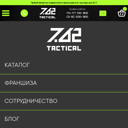
Прямой импортер снаряжения и производитель одежды для ЗСУ
0
График работы
UK
ПН-ПТ:
7:00-18:00
СБ-ВС:
10:00-18:00
Главная
>
Каталог
>
Плитоноски/РПС
>
Плитоноска Мультикам з напашником
КАТАЛОГ
ФРАНШИЗА
СОТРУДНИЧЕСТВО
БЛОГ