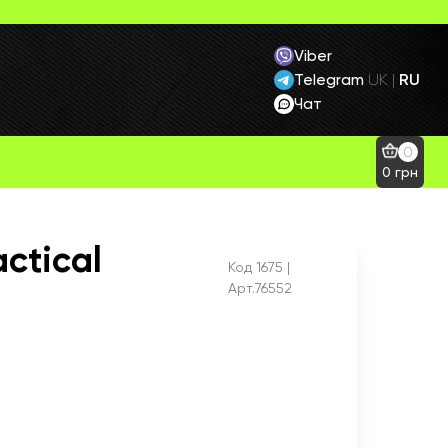
Viber
Telegram
RU
UK
|
Чат
0
0
грн
ctical
Код
1675
|
Арт.76552