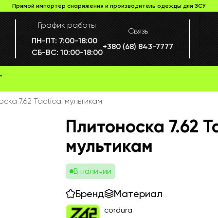
Прямой импортер снаряжения и производитель одежды для ЗСУ
График работы
Связь
ПН-ПТ:
7:00-18:00
+380 (68) 843-7777
СБ-ВС:
10:00-18:00
Г
ска 7.62 Tactical мультикам
Плитоноска 7.62 Ta
мультикам
В наличии
Бренд
Материал
cordura