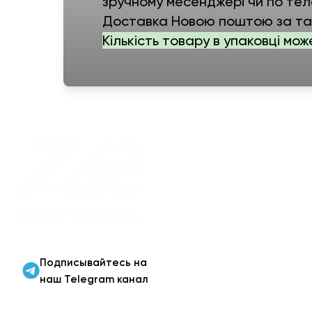
зручному месенджері чи по тел
Доставка Новою поштою за тар
Кількість товару в упаковці мож
Военная одежда оптом
| Военная форма от
производителя 7.62
Tactical
Подписывайтесь на
наш Telegram канал