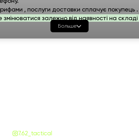
ефону.
ифами , послуги доставки сплачує покупець .
е змінюватися залежно від наявності на складі 
Больше
График работы
Навигаци
ПН-ПТ:
7:00-18:00
Катало
СБ-ВС:
10:00-18:00
Франш
Контакты
Сотруд
+380 (68) 843-7777
Блог
Viber
Telegram
Чат
7.62.tactical.opt@gmail.com
Одесса, Украина
7.62_tactical