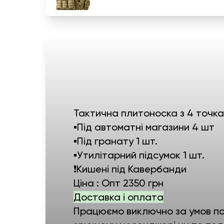
Тактична плитоноска з 4 точка
▪️Під автоматні магазини 4 шт
▪️Під гранату 1 шт.
▪️Утилітарний підсумок 1 шт.
❗️Кишені під Кавербанди
Ціна : Опт 2350 грн
Доставка і оплата
Працюємо виключно за умов пов