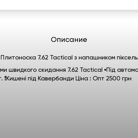
Описание
Плитоноска 7.62 Tactical з напашником піксель
и швидкого скидання 7.62 Tactical ▪️Під автома
т. ❗️Кишені під Кавербанди Ціна : Опт 2500 грн