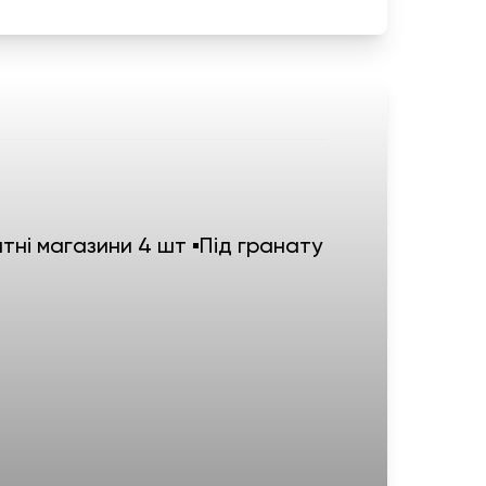
тні магазини 4 шт ▪️Під гранату