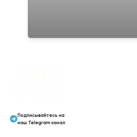
Военная одежда оптом
| Военная форма от
производителя 7.62
Tactical
Подписывайтесь на
наш Telegram канал