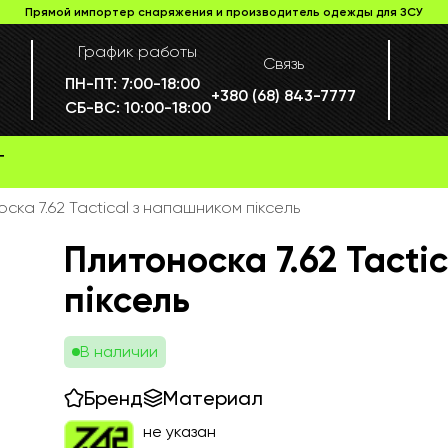
Прямой импортер снаряжения и производитель одежды для ЗСУ
График работы
Связь
ПН-ПТ:
7:00-18:00
+380 (68) 843-7777
СБ-ВС:
10:00-18:00
Г
ска 7.62 Tactical з напашником піксель
Плитоноска 7.62 Tacti
піксель
В наличии
Бренд
Материал
не указан