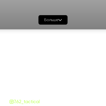
Больше
График работы
Навигаци
ПН-ПТ:
7:00-18:00
Катало
СБ-ВС:
10:00-18:00
Франш
Контакты
Сотруд
+380 (68) 843-7777
Блог
Viber
Telegram
Чат
7.62.tactical.opt@gmail.com
Одесса, Украина
7.62_tactical