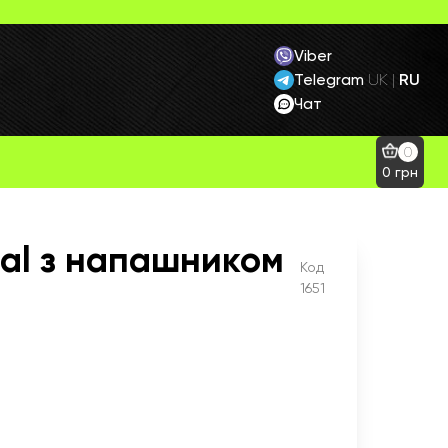
Viber
Telegram
RU
UK
|
Чат
0
0
грн
cal з напашником
Код
1651