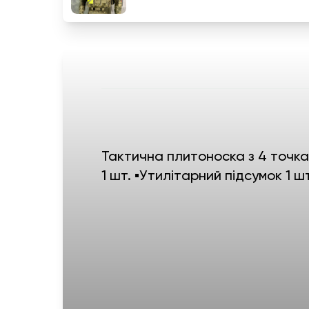
Тактична плитоноска з 4 точкам
1 шт. ▪️Утилітарний підсумок 1 ш