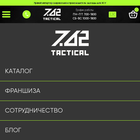
Прямой импортер снаряжения и производитель одежды для ЗСУ
0
График работы
UK
ПН-ПТ:
7:00-18:00
СБ-ВС:
10:00-18:00
Главная
>
Каталог
>
Плитоноски/РПС
>
Тактический ремень с системой MOLLE ATTACK пиксель
КАТАЛОГ
ФРАНШИЗА
СОТРУДНИЧЕСТВО
БЛОГ