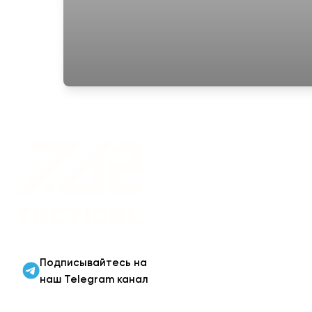
Военная одежда оптом
| Военная форма от
производителя 7.62
Tactical
Подписывайтесь на
наш Telegram канал