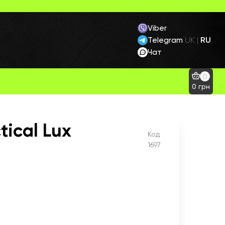
Viber
Telegram
RU
UK
|
Чат
0
0
грн
tical Lux
Код
1697