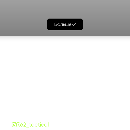
Больше
График работы
Навигаци
ПН-ПТ:
7:00-18:00
Катало
СБ-ВС:
10:00-18:00
Франш
Контакты
Сотруд
+380 (68) 843-7777
Блог
Viber
Telegram
Чат
7.62.tactical.opt@gmail.com
Одесса, Украина
7.62_tactical