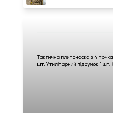
Тактична плитоноска з 4 точкам
шт. Утилітарний підсумок 1 шт.