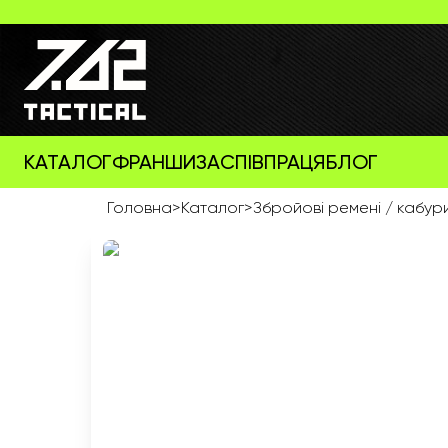
КАТАЛОГ
ФРАНШИЗА
СПІВПРАЦЯ
БЛОГ
Головна
>
Каталог
>
Збройові ремені / кабур