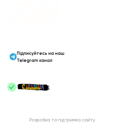
Військовий одяг оптом |
Військова форма від
виробника 7.62 Tactical
Підписуйтесь на наш
Telegram канал
ПАРТНЕРИ
:
Розробка та підтримка сайту