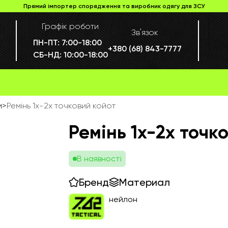
Прямий імпортер спорядження та виробник одягу для ЗСУ
Графік роботи
Звʼязок
ПН-ПТ:
7:00-18:00
+380 (68) 843-7777
СБ-НД:
10:00-18:00
и
>
Ремінь 1х-2х точковий койот
Ремінь 1х-2х точк
В наявності
Бренд
Материал
нейлон