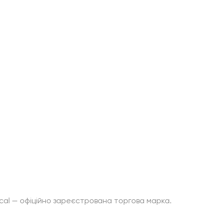
вігація
Інформація
Каталог
Обмін та повернення
Франшиза
Політика конфіденційності
Співпраця
Договір публічної оферти
Блог
Карта сайту
ical — офіційно зареєстрована торгова марка.