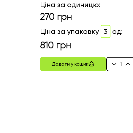
Ціна за одиницю
:
270
грн
Ціна за упаковку
3
од
:
810
грн
1
Додати у кошик