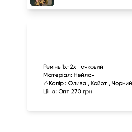
Ремінь 1х-2х точковий
Матеріал: Нейлон
⚠️Колір : Олива , Койот , Чорни