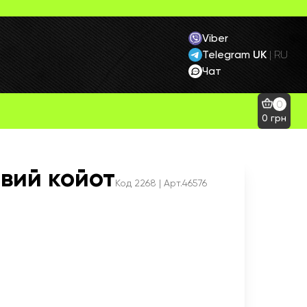
Viber
Telegram
UK
|
RU
Чат
0
0
грн
овий койот
Код
2268
| Арт.46576