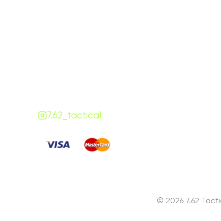
Графік роботи
На
ПН-ПТ:
7:00-18:00
СБ-НД:
10:00-18:00
Контакти
+380 (68) 843-7777
Viber
Telegram
Чат
7.62.tactical.opt@gmail.com
Одеса, Україна
7.62_tactical
Сплачуйте
:
© 2026 7.62 Tact