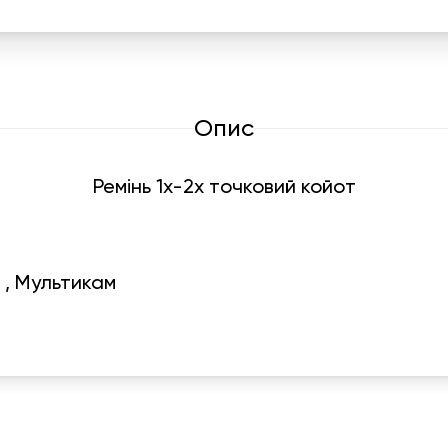
Опис
Ремінь 1х-2х точковий койот
й , Мультикам