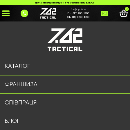
Прямий імпортер спорядження та виробник одягу для ЗСУ
0
Графік роботи
RU
ПН-ПТ:
7:00-18:00
СБ-НД:
10:00-18:00
Головна
>
Каталог
>
Збройові ремені / кабури
>
*Кобура під ПМ*
КАТАЛОГ
ФРАНШИЗА
СПІВПРАЦЯ
БЛОГ