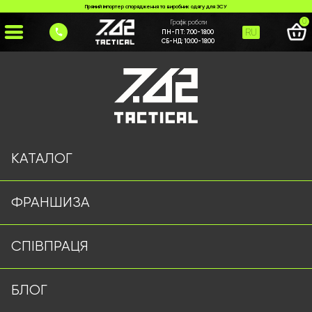
Прямий імпортер спорядження та виробник одягу для ЗСУ
0
Графік роботи
RU
ПН-ПТ:
7:00-18:00
СБ-НД:
10:00-18:00
Головна
>
Каталог
>
Збройові ремені / кабури
>
Двоточковий набір з антапкою та наплічником ол
КАТАЛОГ
ФРАНШИЗА
СПІВПРАЦЯ
БЛОГ