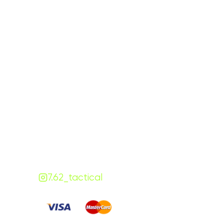
Графік роботи
На
ПН-ПТ:
7:00-18:00
СБ-НД:
10:00-18:00
Контакти
+380 (68) 843-7777
Viber
Telegram
Чат
7.62.tactical.opt@gmail.com
Одеса, Україна
7.62_tactical
Сплачуйте
: