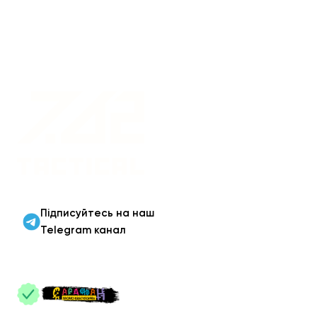
Військовий одяг оптом |
Військова форма від
виробника 7.62 Tactical
Підписуйтесь на наш
Telegram канал
ПАРТНЕРИ
: