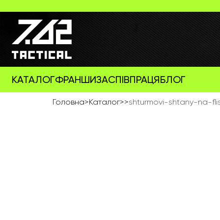
КАТАЛОГ
ФРАНШИЗА
СПІВПРАЦЯ
БЛОГ
Головна
>
Каталог
>
>
shturmovi-shtany-na-fli