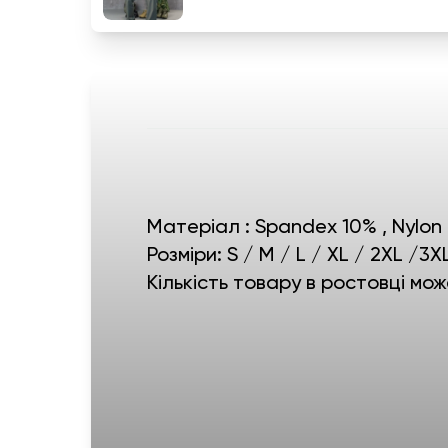
Матеріал : Spandex 10% , Nylon
Розміри: S / M / L / XL / 2XL /3X