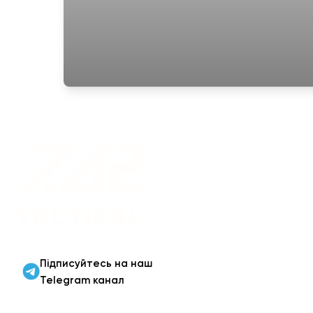
Військовий одяг оптом |
Військова форма від
виробника 7.62 Tactical
Підписуйтесь на наш
Telegram канал