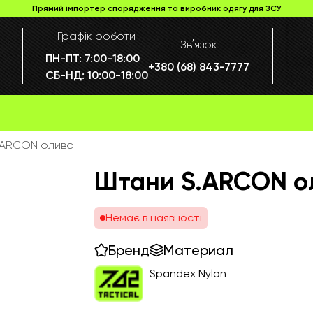
Прямий імпортер спорядження та виробник одягу для ЗСУ
Графік роботи
Звʼязок
ПН-ПТ:
7:00-18:00
+380 (68) 843-7777
СБ-НД:
10:00-18:00
.ARCON олива
Штани S.ARCON о
Немає в наявності
Бренд
Материал
Spandex Nylon