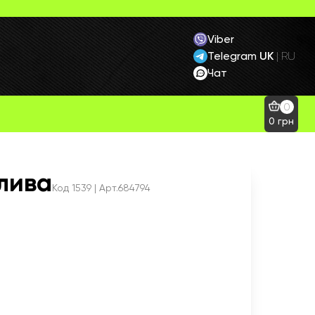
Viber
Telegram
UK
|
RU
Чат
0
0
грн
лива
Код
1539
| Арт.684794