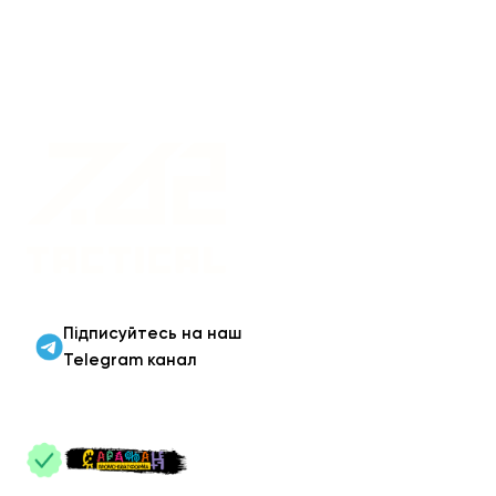
Військовий одяг оптом |
Військова форма від
виробника 7.62 Tactical
Підписуйтесь на наш
Telegram канал
ПАРТНЕРИ
: