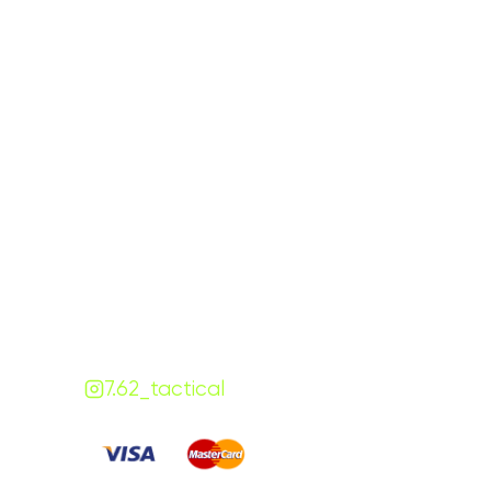
Графік роботи
На
ПН-ПТ:
7:00-18:00
СБ-НД:
10:00-18:00
Контакти
+380 (68) 843-7777
Viber
Telegram
Чат
7.62.tactical.opt@gmail.com
Одеса, Україна
7.62_tactical
Сплачуйте
: