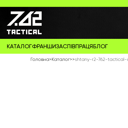
КАТАЛОГ
ФРАНШИЗА
СПІВПРАЦЯ
БЛОГ
Головна
>
Каталог
>
>
shtany-r2-762-tactical-c