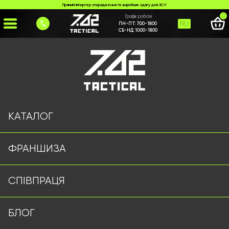
Прямий імпортер спорядження та виробник одягу для ЗСУ
0
Графік роботи
RU
ПН-ПТ:
7:00-18:00
СБ-НД:
10:00-18:00
Головна
>
Каталог
>
Тактичні рукавиці
>
Тактичні рукавиці WALLLIZARD койот
КАТАЛОГ
ФРАНШИЗА
СПІВПРАЦЯ
БЛОГ