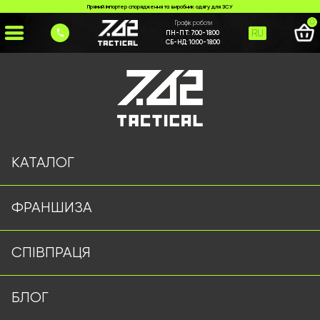
Прямий імпортер спорядження та виробник одягу для ЗСУ
0
Графік роботи
RU
ПН-ПТ:
7:00-18:00
СБ-НД:
10:00-18:00
Головна
>
Каталог
>
Тактичні рукавиці
>
Рукавиці Mechanix Сірі
КАТАЛОГ
ФРАНШИЗА
СПІВПРАЦЯ
БЛОГ