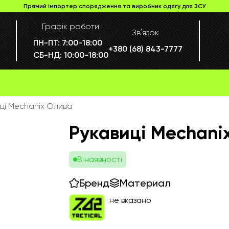
Прямий імпортер спорядження та виробник одягу для ЗСУ
Графік роботи
Звʼязок
ПН-ПТ:
7:00-18:00
+380 (68) 843-7777
СБ-НД:
10:00-18:00
ці Mechanix Олива
Рукавиці Mechani
В наявності
Бренд
Материал
не вказано