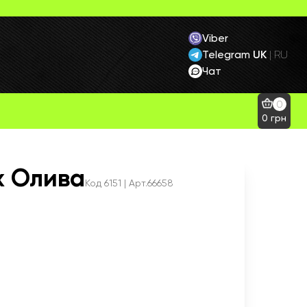
Viber
Telegram
UK
|
RU
Чат
0
0
грн
x Олива
Код
6151
| Арт.66658