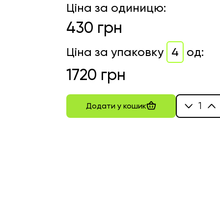
Ціна за одиницю
:
430
грн
Ціна за упаковку
4
од
:
1720
грн
1
Додати у кошик