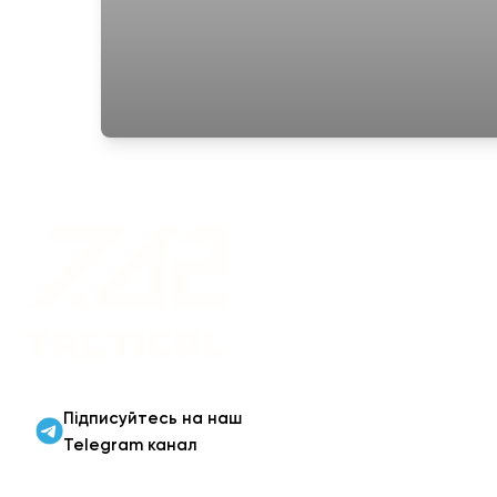
Військовий одяг оптом |
Військова форма від
виробника 7.62 Tactical
Підписуйтесь на наш
Telegram канал