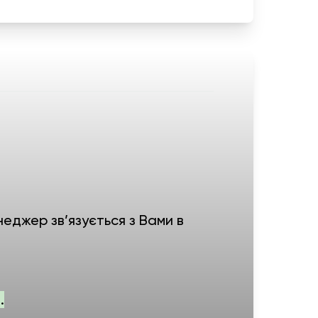
еджер зв’язується з Вами в
.