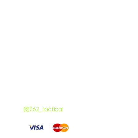
Графік роботи
На
ПН-ПТ:
7:00-18:00
СБ-НД:
10:00-18:00
Контакти
+380 (68) 843-7777
Viber
Telegram
Чат
7.62.tactical.opt@gmail.com
Одеса, Україна
7.62_tactical
Сплачуйте
: