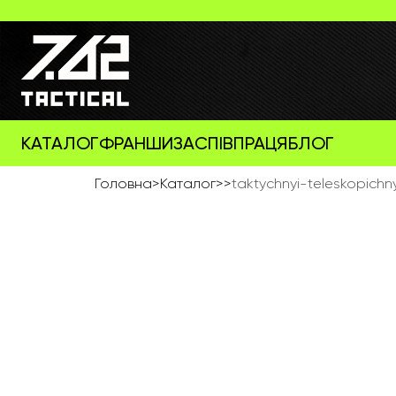
КАТАЛОГ
ФРАНШИЗА
СПІВПРАЦЯ
БЛОГ
Головна
>
Каталог
>
>
taktychnyi-teleskopichn