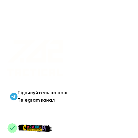
Військовий одяг оптом |
Військова форма від
виробника 7.62 Tactical
Підписуйтесь на наш
Telegram канал
ПАРТНЕРИ
: