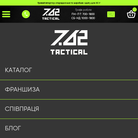
Прямий імпортер спорядження та виробник одягу для ЗСУ
0
Графік роботи
RU
ПН-ПТ:
7:00-18:00
СБ-НД:
10:00-18:00
Головна
>
Каталог
>
Тактичні аксесуари
>
Ремінь Cobra койот
КАТАЛОГ
ФРАНШИЗА
СПІВПРАЦЯ
БЛОГ