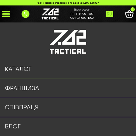
Прямий імпортер спорядження та виробник одягу для ЗСУ
0
Графік роботи
RU
ПН-ПТ:
7:00-18:00
СБ-НД:
10:00-18:00
Головна
>
Каталог
>
>
poncho-antyteplovizor-762-tactical
Сторінку не знайдено
КАТАЛОГ
ФРАНШИЗА
Військовий одяг оптом | Військова форма від виробника
СПІВПРАЦЯ
7.62 Tactical
Підписуйтесь на наш Telegram канал
БЛОГ