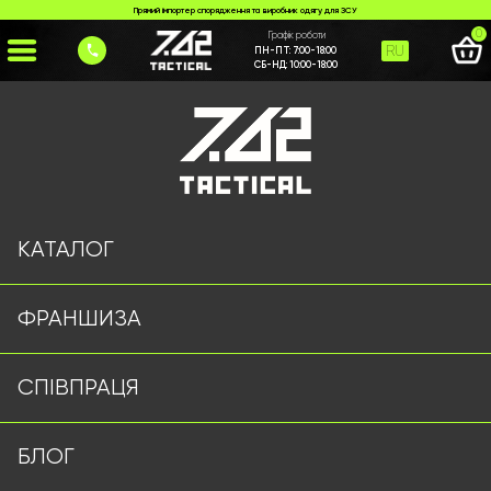
Прямий імпортер спорядження та виробник одягу для ЗСУ
0
Графік роботи
RU
ПН-ПТ:
7:00-18:00
СБ-НД:
10:00-18:00
Головна
>
Каталог
>
>
karabin-511
Сторінку не знайдено
КАТАЛОГ
ФРАНШИЗА
Військовий одяг оптом | Військова форма від виробника
СПІВПРАЦЯ
7.62 Tactical
Підписуйтесь на наш Telegram канал
БЛОГ