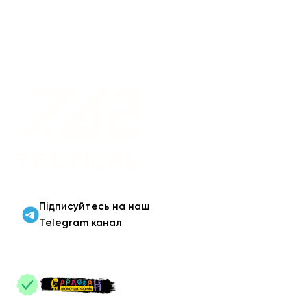
Військовий одяг оптом |
Військова форма від
виробника 7.62 Tactical
Підписуйтесь на наш
Telegram канал
ПАРТНЕРИ
: