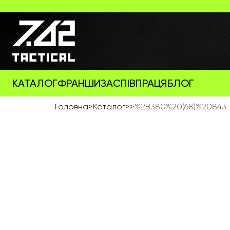
КАТАЛОГ
ФРАНШИЗА
СПІВПРАЦЯ
БЛОГ
Головна
>
Каталог
>
>
%2B380%20(68)%20843-