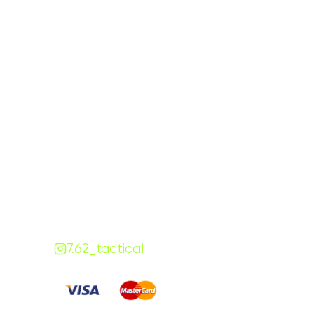
Графік роботи
На
ПН-ПТ:
7:00-18:00
СБ-НД:
10:00-18:00
Контакти
+380 (68) 843-7777
Viber
Telegram
Чат
7.62.tactical.opt@gmail.com
Одеса, Україна
7.62_tactical
Сплачуйте
: