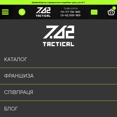
Прямий імпортер спорядження та виробник одягу для ЗСУ
0
Графік роботи
RU
ПН-ПТ:
7:00-18:00
СБ-НД:
10:00-18:00
Головна
>
Каталог
>
>
taktychni-bertsi-single-sword-vysoki
Сторінку не знайдено
КАТАЛОГ
ФРАНШИЗА
Військовий одяг оптом | Військова форма від виробника
СПІВПРАЦЯ
7.62 Tactical
Підписуйтесь на наш Telegram канал
БЛОГ