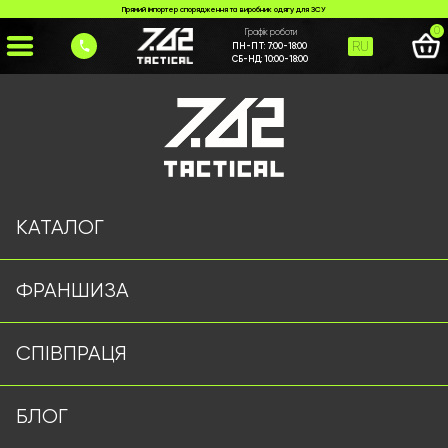
Прямий імпортер спорядження та виробник одягу для ЗСУ
0
Графік роботи
RU
ПН-ПТ:
7:00-18:00
СБ-НД:
10:00-18:00
Головна
>
Каталог
>
Тактичне Взуття
>
Кросівки А3 олива
КАТАЛОГ
ФРАНШИЗА
СПІВПРАЦЯ
БЛОГ